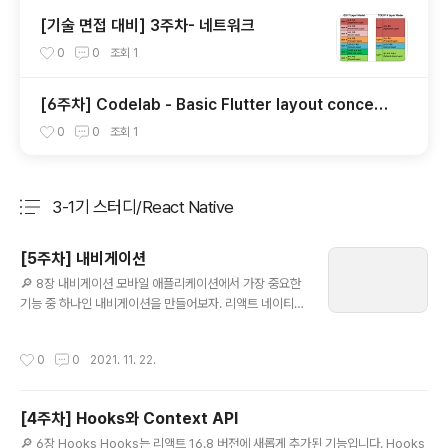
[기술 면접 대비] 3주차- 네트워크
0
0
조회
1
[6주차] Codelab - Basic Flutter layout concept
s
0
0
조회
1
3-1기 스터디/React Native
분류 전체보기
주요 글 목록
[5주차] 내비게이션
글 내용
🔎 8장 내비게이션 모바일 애플리케이션에서 가장 중요한
기능 중 하나인 내비게이션을 만들어보자. 리액트 네이티
브에서는 외부 라이브러리를 이용해야한다. npm install
--save @react-navigation/native 리액트 내비게이
작성시간
0
0
2021. 11. 22.
션은 각 기능별로 모듈이 분리되어 있어 이후에도 사용하
는 내비게이션의 종류에 따라 개별적으로 추가 라이브러리
를 설치해야한다. 1. 리액트 네비게이션 스택 내비게이션
[4주차] Hooks와 Context API
탭 내비게이션 드로어 내비게이션 내비게이션의 구조 Scr
글 내용
een 컴포넌트 : 화면으로 사용되는 컴포넌트 name, co
🔎 6장 Hooks Hooks는 리액트 16.8 버전에 새롭게 추가된 기능입니다. Hooks