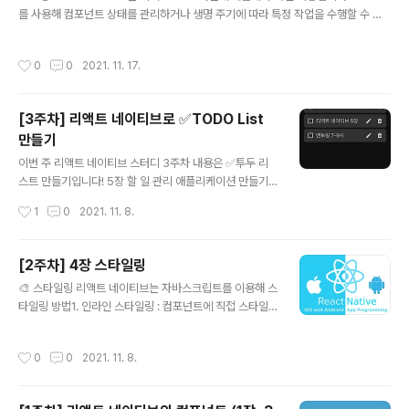
mponent 속성을 지정해야한다. 항상 navigation과 rou
를 사용해 컴포넌트 상태를 관리하거나 생명 주기에 따라 특정 작업을 수행할 수 있
te가 props로 전달된다. Navigation 컴포넌트 : 화면을
습니다. 6.1 useState useState 함수를 호출하면 변수와 그 변수를 수정할 수 있
관리하는 중간 관리자 역할 여러 개의 Screen ..
는 setter 함수를 배열로 반환합니다. const Counter = () => { const [count, s
작성시간
0
0
2021. 11. 17.
etCount] = useState(0); return ( count: {count} setCount(count + 1)} />
setCount(count - 1)} /> ); }; ❓ 세터 함수 세터 함수에 변경될 상태의 값을 전달
세터 함수의 파라미터에 함수를 전달 그냥 변경될 상태의 값을 전달하는 경우 아래
[3주차] 리액트 네이티브로 ✅TODO List
코드의 setCou..
만들기
글 내용
이번 주 리액트 네이티브 스터디 3주차 내용은 ✅투두 리
스트 만들기입니다! 5장 할 일 관리 애플리케이션 만들기
이번 장에서는 4장까지 배운 내용을 바탕으로 TODO Lis
작성시간
1
0
2021. 11. 8.
t 어플리케이션을 만들어보겠다. 5.0 애플리케이션 개요
5.0.1 파일 디렉토리 구조 ├── src │ ├── componen
ts │ │ ├── IconButton.js │ │ ├── Input.js │ │ └─
[2주차] 4장 스타일링
─ Task.js │ ├── App.js │ ├── images.js │ └──
글 내용
🎨 스타일링 리액트 네이티브는 자바스크립트를 이용해 스
theme.js │ ├── assets │ └── 이미지 파일들 └──
타일링 방법1. 인라인 스타일링 : 컴포넌트에 직접 스타일
App.js 5.0.2 세부 기능 등록: 할 일 항목을 추가하는 기
입력 HTML의 인라인 스타일링과 비슷, but 객체 형태로
능 수정: 완료되지 않은 할 일 항목을 수정하는 기능 삭제:
전달해야함 (HTML은 문자열 형태로 스타일 입력) 장점 :
할 일 항목을 삭제하는 기능 완료: 할 일 항목의..
작성시간
0
0
2021. 11. 8.
어떤 스타일이 적용되는지 잘 보인다 단점 : 비슷한 역할을
하는 컴포넌트에 동일한 코드 반복 해당 스타일 적용 이유
를 명확하게 이해하기 어려움 내용 방법2. 클래스 스타일