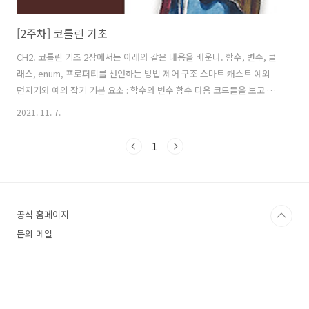
[2주차] 코틀린 기초
CH2. 코틀린 기초 2장에서는 아래와 같은 내용을 배운다. 함수, 변수, 클
래스, enum, 프로퍼티를 선언하는 방법 제어 구조 스마트 캐스트 예외
던지기와 예외 잡기 기본 요소 : 함수와 변수 함수 다음 코드들을 보고 찾
아볼 수 있는 코틀린 문법이나 특성을 알아보자. fun main(arg: Array) {
2021. 11. 7.
println("Hello, world!") } 함수를 선언할 때 fun 키워드를 사용한다. 마
라미터 이름 뒤에 그 타입을 쓴다. 함수를 최상위 수준에 정의할 수 있다.
1
(클래스 안에 넣을 필요 X) fun max(a: Int, b:Int): Int {//블록이 본문인
함수 return if (a>b) a else b } println(max(1,2)) fun 함수이름 (파라
미터 목록) : 반환 ..
공식 홈페이지
문의 메일