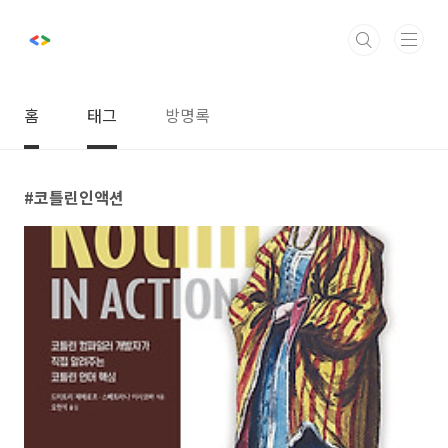
본문 바로가기
홈
태그
방명록
코틀린인액션
1