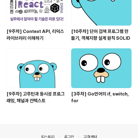
[9주차] Context API, 리덕스
[10주차] 단어 검색 프로그램 만
라이브러리 이해하기
들기, 객체지향 설계 원칙 SOLID
[9주차] 고루틴과 동시성 프로그
[3주차] Go언어의 if, switch,
래밍, 채널과 컨텍스트
for
의안내
티스토리
로그인
고객센터