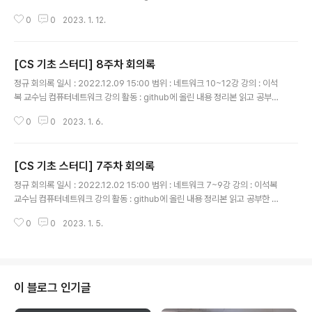
내용에 대해 발표 및 질의응답 정리 : https://github.com/GDSC-Ewha-4t
0
0
2023. 1. 12.
h/Study-CS.git 8. 로드맵 Network Security 네트워크 보안의 4가지 요소
Confidentiality: 기밀성, Sender와 Receiver의 통신 내용을 제 3자가 알
아서는 안 됨 Authentication: 인증, Sender와 Receiver가 상대방을 확신
[CS 기초 스터디] 8주차 회의록
할 수 있어야 함 Message integrity: 중간에 메시지 변경이 일어나면 안 됨 A
글 내용
ccess and availability: 데이터 통신은 ..
정규 회의록 일시 : 2022.12.09 15:00 범위 : 네트워크 10~12강 강의 : 이석
복 교수님 컴퓨터네트워크 강의 활동 : github에 올린 내용 정리본 읽고 공부한
내용에 대해 발표 및 질의응답 정리 : https://github.com/GDSC-Ewha-4t
0
0
2023. 1. 6.
h/Study-CS.git 4. 네트워크 계층 NAT (Network Address Translatio
n) IPv4 - 32bit 주소 체계, 40억개 사용 가능 - 점점 줄어들고 있음 IPv6 - 1
28bit 주소 체계 현재는 NAT 방식을 사용해서 연명 하나의 서브넷마다 사설 I
[CS 기초 스터디] 7주차 회의록
P로 이용 WAN/LAN 주소를 NAT translation table에 기록하고, 들어올 때
글 내용
table을 보고 다시 매칭 해당 서브넷은 항상 같은 IP로 ..
정규 회의록 일시 : 2022.12.02 15:00 범위 : 네트워크 7~9강 강의 : 이석복
교수님 컴퓨터네트워크 강의 활동 : github에 올린 내용 정리본 읽고 공부한 내
용에 대해 발표 및 질의응답 정리 : https://github.com/GDSC-Ewha-4th/
0
0
2023. 1. 5.
Study-CS.git 2. 애플리케이션 계층 TCP reliable data transfer - pipeli
ne 방식 사용 feedback을 통해 loss를 파악하고 재전송 Flow Control se
nder가 receiver의 용량을 고려해서 segment를 전달하는 방식 receiver
window(RWND): receiver buffer에 남아있는 빈 공간 RWND를 헤더에
담아서 알려줌 - 오버플로우 발생 x receiver ..
이 블로그 인기글